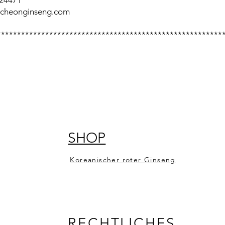
524471
ocheonginseng.com
********************************************************
SHOP
Koreanischer roter Ginseng
RECHTLICHES