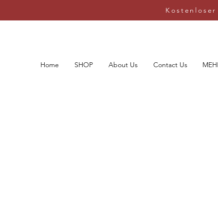
Kostenloser
Home
SHOP
About Us
Contact Us
MEH