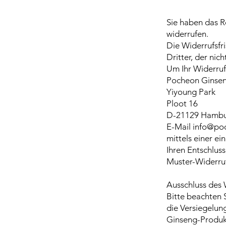
Sie haben das R
widerrufen.
Die Widerrufsfr
Dritter, der nic
Um Ihr Widerruf
Pocheon Ginse
Yiyoung Park
Ploot 16
D-21129 Hamb
E-Mail info@p
mittels einer ei
Ihren Entschluss
Muster-Widerruf
Ausschluss des 
Bitte beachten 
die Versiegelun
Ginseng-Produk