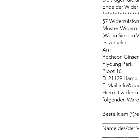
Ende der Wider
**************
§7 Widerrufsfor
Muster-Widerru
(Wenn Sie den V
es zurück.)
An :
Pocheon Ginse
Yiyoung Park
Ploot 16
D-21129 Hamb
E-Mail info@p
Hiermit widerruf
folgenden Waren
_____________
Bestellt am (*)/
_____________
Name des/der V
_____________