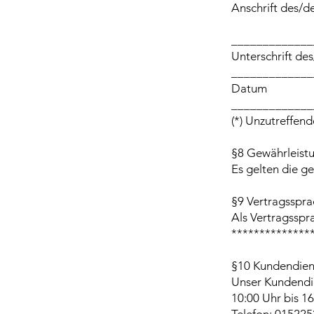
Anschrift des/de
_____________
Unterschrift des
_____________
Datum
_____________
(*) Unzutreffend
§8 Gewährleist
Es gelten die g
§9 Vertragsspr
Als Vertragsspr
**************
§10 Kundendien
Unser Kundendi
10:00 Uhr bis 1