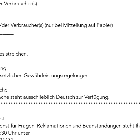
r Verbraucher(s)
________________________________________
/der Verbraucher(s) (nur bei Mitteilung auf Papier)
_____
_____
es streichen.
ung
esetzlichen Gewährleistungsregelungen.
ache
ache steht ausschließlich Deutsch zur Verfügung.
********************************************************
st
enst für Fragen, Reklamationen und Beanstandungen steht I
6:30 Uhr unter