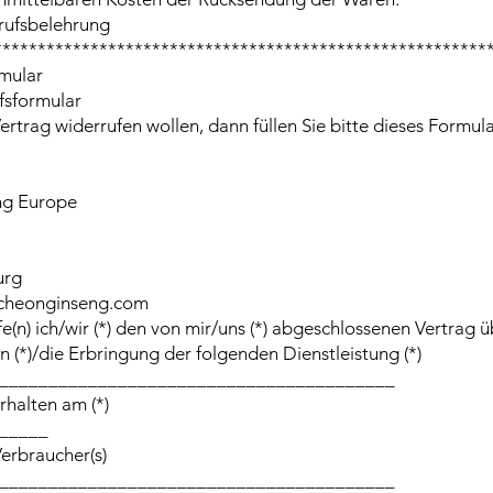
rufsbelehrung
********************************************************
mular
fsformular
ertrag widerrufen wollen, dann füllen Sie bitte dieses Formul
ng Europe
urg
ocheonginseng.com
e(n) ich/wir (*) den von mir/uns (*) abgeschlossenen Vertrag 
 (*)/die Erbringung der folgenden Dienstleistung (*)
________________________________________
erhalten am (*)
_____
erbraucher(s)
________________________________________