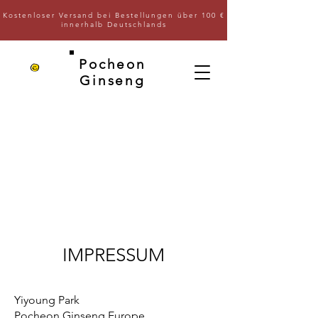
Kostenloser Versand bei Bestellungen über 100 €
innerhalb Deutschlands
Pocheon
Ginseng
IMPRESSUM
Yiyoung Park
Pocheon Ginseng Europe