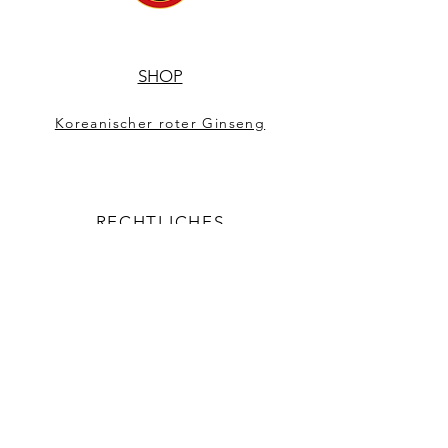
SHOP
Koreanischer roter Ginseng
RECHTLICHES
IMPRESSUM
AGB
DATENSCHUTZ
WIDERRUFSRECHT