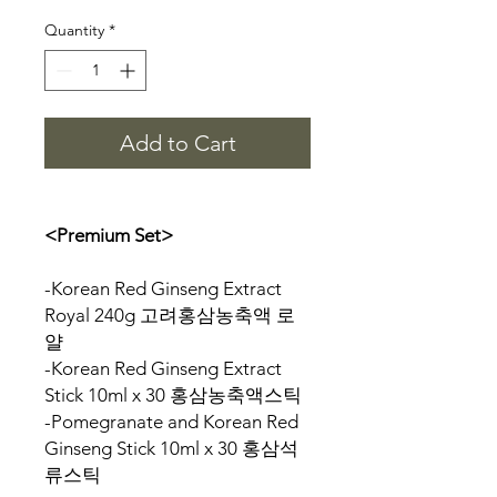
Quantity
*
Add to Cart
<Premium Set>
-Korean Red Ginseng Extract
Royal 240g 고려홍삼농축액 로
얄
-Korean Red Ginseng Extract
Stick 10ml x 30 홍삼농축액스틱
-Pomegranate and Korean Red
Ginseng Stick 10ml x 30 홍삼석
류스틱