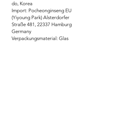
do, Korea
Import: Pocheonginseng EU
(Yiyoung Park) Alsterdorfer
Straße 481, 22337 Hamburg
Germany
Verpackungsmaterial: Glas
Nährwerte
pro 100g
Energie
1180kJ/281
kcal
Kohlenhydrate
58g
davon Zuker
21g
Eiweiß
10g
Fett
0.9g
davon gesättigte
0.4g
Fettsäuren
Salz
0g