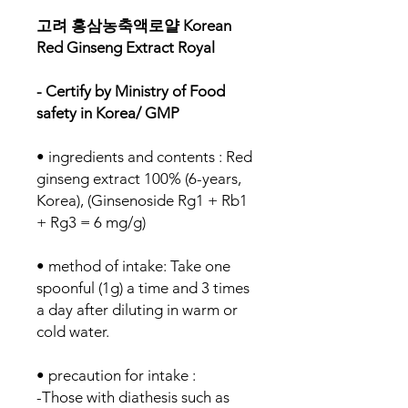
고려 홍삼농축액로얄
Korean
Red Ginseng Extract Royal
- Certify by Ministry of Food
safety in Korea/ GMP
• ingredients and contents : Red
ginseng extract 100% (6-years,
Korea), (Ginsenoside Rg1 + Rb1
+ Rg3 = 6 mg/g)
• method of intake: Take one
spoonful (1g) a time and 3 times
a day after diluting in warm or
cold water.
• precaution for intake :
-Those with diathesis such as