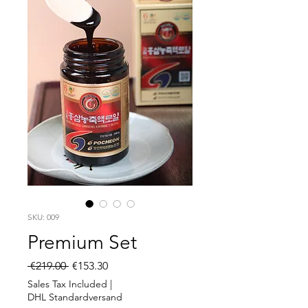
SKU: 009
Premium Set
Regular
Sale
 €219.00 
€153.30
Price
Price
Sales Tax Included
|
DHL Standardversand