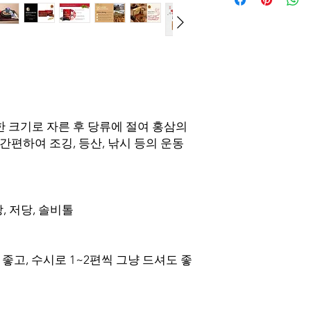
oder eine Rückerstatt
seinem Orginalzustan
Originalverpackung m
zurückgegeben wird
einfach eine E-Mail 
info@pocheonginseng
Artikel.
Eine Stornierung ist
 크기로 자른 후 당류에 절여 홍삼의
Wenn die Bestellung 
간편하여 조깅, 등산, 낚시 등의 운동
Rückerstattungsproze
Bestellung zu stornie
Rücksendekosten vo
Bei einfacher Meinu
Produkten, Rabattpro
당, 저당, 솔비톨
nicht möglich. Rück
Zahlungsmethode ab
좋고, 수시로 1~2편씩 그냥 드셔도 좋