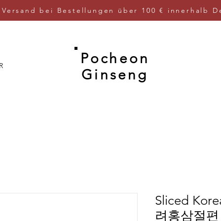
 Versand bei Bestellungen über 100 € innerhalb D
Pocheon
R
Ginseng
Sliced Kor
려홍삼절편