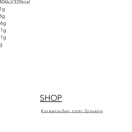
406kJ/335kcal
1g
3g
.6g
.1g
.1g
g
SHOP
Koreanischer roter Ginseng