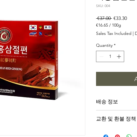
SKU: 004
Regular
Sale
 €37.00 
€33.30
Price
Pric
€16.65
/
100g
€16.65
Sales Tax Included
|
per
100
Quantity
*
Grams
배송 정보
DHL Standardversand
교환 및 환불 정책
Standort)
Kostenloser Versand 
Wenn Sie mit dem vo
innerhalb Deutschla
unzufrieden sind, k