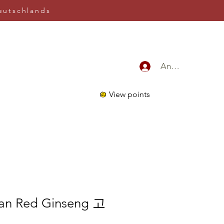
eutschlands
Anmelden
View points
ean Red Ginseng 고