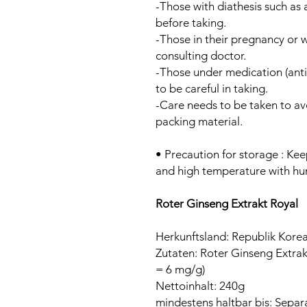
-Those with diathesis such as 
before taking.
-Those in their pregnancy or w
consulting doctor.
-Those under medication (anti
to be careful in taking.
-Care needs to be taken to avo
packing material.
• Precaution for storage : Keep
and high temperature with hu
Roter Ginseng Extrakt Royal
Herkunftsland: Republik Kore
Zutaten: Roter Ginseng Extra
= 6 mg/g)
Nettoinhalt: 240g
mindestens haltbar bis: Separ