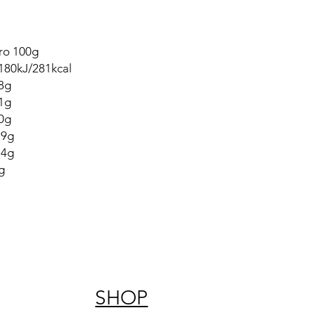
ro 100g
180kJ/281kcal
8g
1g
0g
.9g
.4g
g
SHOP