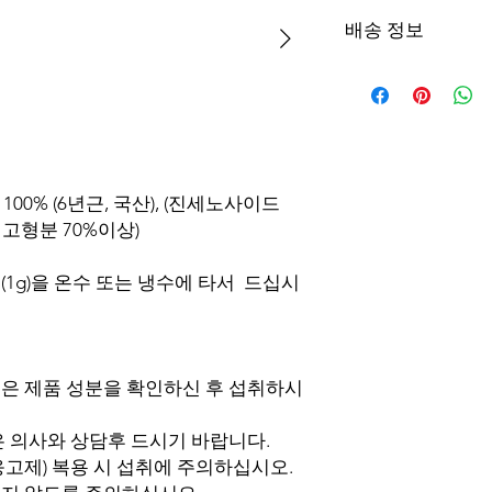
Wenn Sie mit dem vo
배송 정보
unzufrieden sind, k
oder eine Rückerstatt
DHL Standardversand
seinem Orginalzustan
Standort)
Originalverpackung m
zurückgegeben wird
einfach eine E-Mail 
info@pocheonginseng
Artikel.
100% (6년근, 국산), (진세노사이드
Eine Stornierung ist
/g, 고형분 70%이상)
Wenn die Bestellung 
Rückerstattungsproze
스푼(1g)을 온수 또는 냉수에 타서 드십시
Bestellung zu stornie
Rücksendekosten vo
Bei einfacher Meinu
Produkten, Rabattpro
nicht möglich. Rück
은 제품 성분을 확인하신 후 섭취하시
Zahlungsmethode ab
(3-5 Werktage, je na
은 의사와 상담후 드시기 바랍니다.
응고제) 복용 시 섭취에 주의하십시오.