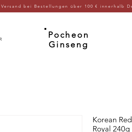
 Versand bei Bestellungen über 100 € innerhalb D
Pocheon
R
Ginseng
Korean Red
Royal 2