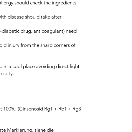
allergy should check the ingredients
ith disease should take after
-diabetic drug, anticoagulant) need
ld injury from the sharp corners of
 in a cool place avoiding direct light
midity.
a
kt 100%, (Ginsenosid Rg1 + Rb1 + Rg3
ate Markierung, siehe die