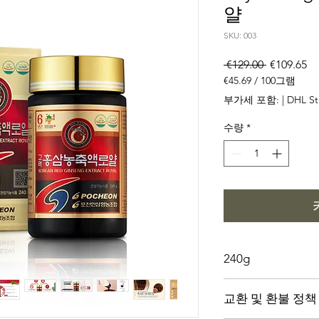
얄
SKU: 003
일
할
 €129.00 
€109.65
반
인
€45.69
/
100그램
가
가
100
부가세 포함:
|
DHL St
그
램
수량
*
당
€45.69
240g
240g
교환 및 환불 정책