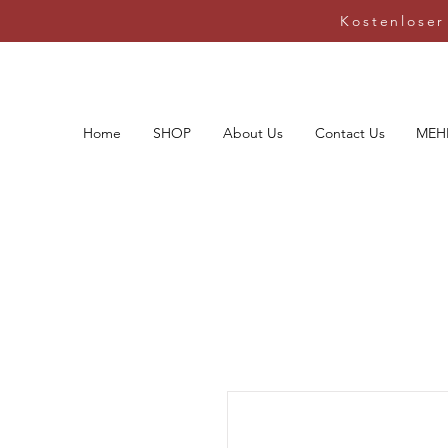
Kostenloser
Home
SHOP
About Us
Contact Us
MEH