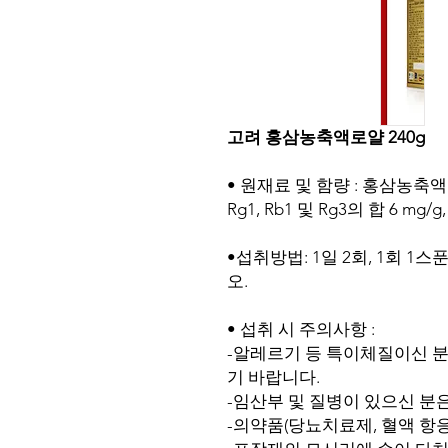
고려 홍삼농축액로얄 240g
• 원재료 및 함량 : 홍삼농축액 
Rg1, Rb1 및 Rg3의 합 6 mg
•섭취방법: 1일 2회, 1회 1
오.
• 섭취 시 주의사항 :
-알레르기 등 특이체질이신 분
기 바랍니다.
-임산부 및 질병이 있으신 분
-의약품(당뇨치료제, 혈액 항