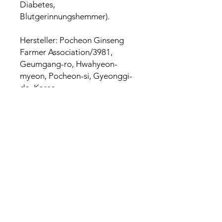
Diabetes,
Blutgerinnungshemmer).
Hersteller: Pocheon Ginseng
Farmer Association/3981,
Geumgang-ro, Hwahyeon-
myeon, Pocheon-si, Gyeonggi-
do, Korea
Import: Pocheonginseng EU
(Yiyoung Park) Alsterdorfer
Straße 481, 22337 Hamburg
Germany
Verpackungsmaterial: PE
(Polyethylen)
Nährwerte
pro 100g
Energie
200kJ/50k
cal
Kohlenhydrate
12g