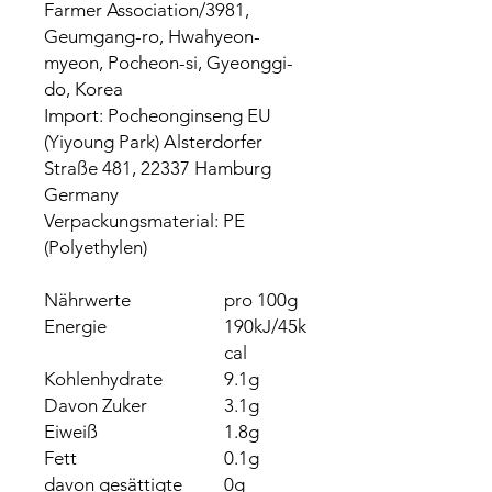
Farmer Association/3981,
Geumgang-ro, Hwahyeon-
myeon, Pocheon-si, Gyeonggi-
do, Korea
Import: Pocheonginseng EU
(Yiyoung Park) Alsterdorfer
Straße 481, 22337 Hamburg
Germany
Verpackungsmaterial: PE
(Polyethylen)
Nährwerte
pro 100g
Energie
190kJ/45k
cal
Kohlenhydrate
9.1g
Davon Zuker
3.1g
Eiweiß
1.8g
Fett
0.1g
davon gesättigte
0g