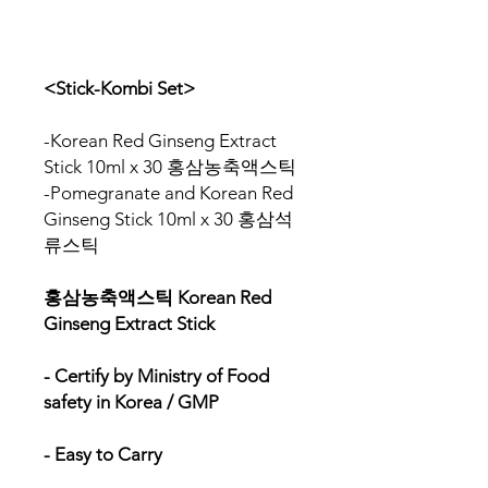
<Stick-Kombi Set>
-Korean Red Ginseng Extract
Stick 10ml x 30 홍삼농축액스틱
-Pomegranate and Korean Red
Ginseng Stick 10ml x 30 홍삼석
류스틱
홍삼농축액스틱
Korean Red
Ginseng Extract Stick
- Certify by Ministry of Food
safety in Korea / GMP
- Easy to Carry