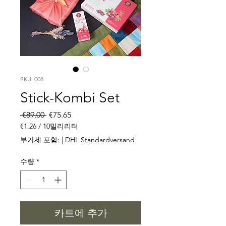
SKU: 008
Stick-Kombi Set
일
할
 €89.00 
€75.65
반
인
€1.26
/
10밀리리터
가
가
10
부가세 포함:
|
DHL Standardversand
밀
리
수량
*
리
터
당
€1.26
카트에 추가